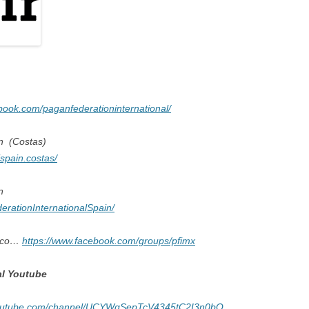
book.com/paganfederationinternational/
in (Costas)
spain.costas/
n
rationInternationalSpain/
xico…
https://www.facebook.com/groups/pfimx
al Youtube
youtube.com/channel/UCYWgSepTcV4345tC2I3n0bQ