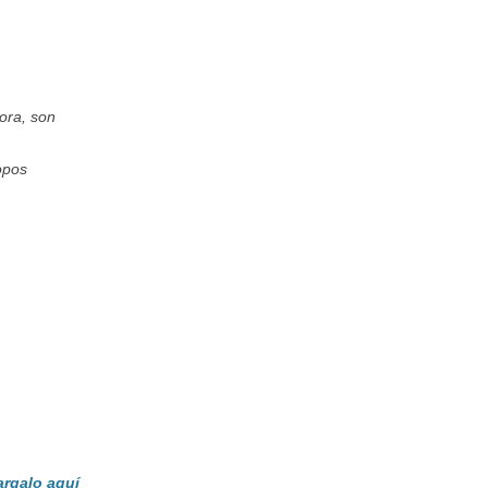
ora, son
opos
rgalo aquí