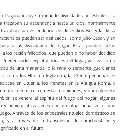
ión Pagana incluye a menudo divinidades ancestrales. La
rra trazaban su ascendencia hasta un dios, normalmente
trazaban su descendencia desde el dios Beli y la diosa
nacionales pueden ser deificados, como Julio Cesar, y en
era a las divinidades del hogar. Estas pueden incluir
 a los recién fallecidos, que pueden o no haber decidido
 Pueden incluir espíritus locales del lugar, ya sea como
íritu de una manantial o la rana o serpiente guardianes
us, como los Elfos en Inglaterra, la «Gente pequeña» en
stuccae en Lituania, los Penates en la Antigua Roma, y
 enfoca en el culto a estas divinidades, y normalmente
mbién se venera al espíritu del fuego del hogar, algunas
 y bebida, otras veces con un ritual anual en el que
fuego. A través de los ancestrales rituales domésticos se
tu, y a través de la transmisión de características y
gnificado en el futuro.