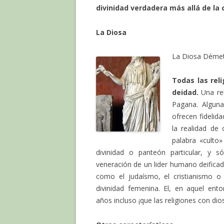
divinidad verdadera más allá de la c
La Diosa
La Diosa Déme
Todas las rel
deidad.
Una rel
Pagana. Alguna
ofrecen fidelid
la realidad de
palabra «culto
divinidad o panteón particular, y s
veneración de un lider humano deificad
como el judaísmo, el cristianismo o
divinidad femenina. El, en aquel en
años incluso ¡que las religiones con di