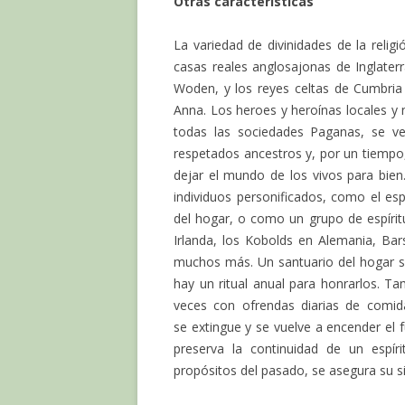
Otras características
La variedad de divinidades de la relig
casas reales anglosajonas de Inglate
Woden, y los reyes celtas de Cumbria 
Anna. Los heroes y heroínas locales y 
todas las sociedades Paganas, se ven
respetados ancestros y, por un tiempo,
dejar el mundo de los vivos para bien.
individuos personificados, como el esp
del hogar, o como un grupo de espírit
Irlanda, los Kobolds en Alemania, Bar
muchos más. Un santuario del hogar se
hay un ritual anual para honrarlos. Ta
veces con ofrendas diarias de comida
se extingue y se vuelve a encender el 
preserva la continuidad de un espíri
propósitos del pasado, se asegura su si