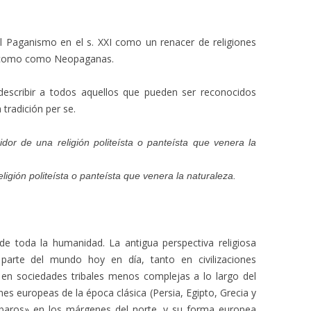
l Paganismo en el s. XXI como un renacer de religiones
n como como Neopaganas.
 describir a todos aquellos que pueden ser reconocidos
tradición per se.
dor de una religión politeísta o panteísta que venera la
ligión politeísta o panteísta que venera la naturaleza.
 de toda la humanidad. La antigua perspectiva religiosa
parte del mundo hoy en día, tanto en civilizaciones
n sociedades tribales menos complejas a lo largo del
nes europeas de la época clásica (Persia, Egipto, Grecia y
baros» en los márgenes del norte, y su forma europea