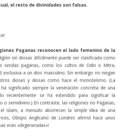
ual, el resto de divinidades son falsas.
ter
igiones Paganas reconocen el lado femenino de la
igión sin diosas dificilmente puede ser clasificada como
s sendas paganas, como los cultos de Odin o Mitra,
ad exclusiva a un dios masculino. Sin embargo no niegan
 otros dioses y diosas como hace el monoteísmo. (La
» ha significado siempre la veneración concreta de una
ólo recientemente se ha extendido para significar la
o o semidivino.) En contraste, las religiones no Paganas,
 el islam, a menudo aborrecen la simple idea de una
tonces, Obispo Anglicano de Londres afirmó hace unos
osas eran «degeneradas»!