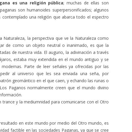
gana es una religión pública
; muchas de ellas son
 paganas son humanoides superpersonificados; algunos
s contemplado una religión que abarca todo el espectro
a Naturaleza, la perspectiva que ve la Naturaleza como
gar de como un objeto neutral o inanimado, es que la
adas de nuestra vida. El augurio, la adivinación a través
 pájaros, estaba muy extendida en el mundo antiguo y se
modernas. Parte de leer señales ya ofrecidas por las
 pedir al universo que les sea enviada una seña, por
 patrón geomántico en el que caen, y echando las runas o
g. Los Paganos normalmente creen que el mundo divino
información.
 en trance y la mediumnidad para comunicarse con el Otro
e resultado en este mundo por medio del Otro mundo, es
dad factible en las sociedades Paganas, ya que se cree