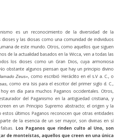
anismo es un reconocimiento de la diversidad de la
s dioses y las diosas como una comunidad de individuos
humana de este mundo. Otros, como aquellos que siguen
anos de la actualidad basados en la Wicca, ven a todas las
odos los dioses como un Gran Dios, cuya armoniosa
. No obstante algunos piensan que hay un principio divino
, como escribió Heráclito en el s.V a. C., o
llamado Zeus»
, como era Isis para el escritor del primer siglo d. C.,
sas
 hoy en día para muchos Paganos occidentales. Otros,
estaurador del Paganismo en la antigüedad cristiana, y
reen en un Principio Supremo abstracto; el origen y la
so estos últimos Paganos reconocen que otras entidades
parte de la esencia de un ser mayor, son divinas en sí
 falsas.
Los Paganos que rinden culto al Uno, son
gar de monteístas, aquellos que creen en una única