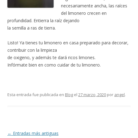
necesariamente ancha, las raíces
del limonero crecen en
profundidad. Entierra la raíz dejando
la semilla a ras de tierra.
Listo! Ya tienes tu limonero en casa preparado para decorar,
contribuir con la limpieza
de oxigeno, y además te dará ricos limones.
Infórmate bien en como cuidar de tu limonero.
Esta entrada fue publicada en
Blog
el
27 marzo, 2020
por
angel
.
Navegación
←
Entradas más antiguas