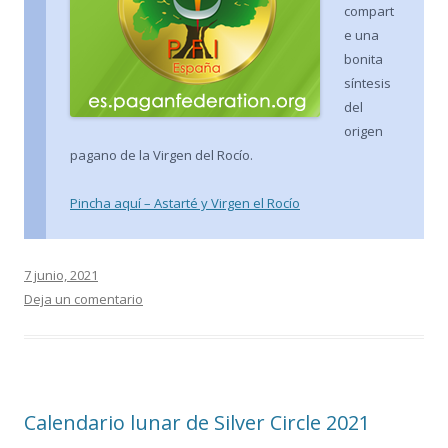
compart
e una
bonita
síntesis
del
origen
pagano de la Virgen del Rocío.
Pincha aquí – Astarté y Virgen el Rocío
7 junio, 2021
Deja un comentario
Calendario lunar de Silver Circle 2021