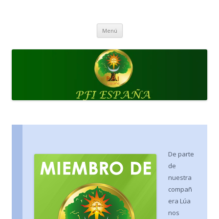
Saltar
al
Pagan Federation International
contenido
Página Web de PFI España
España | PFI España
Menú
De parte
de
nuestra
compañ
era Lúa
nos